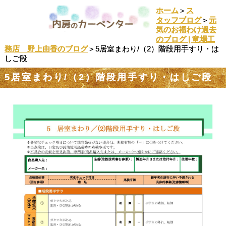
ホーム
＞
ス
タッフブログ
＞
元
気のお福わけ過去
のブログ | 竜場工
務店 野上由香のブログ
＞5居室まわり/（2）階段用手すり・は
しご段
5居室まわり/（2）階段用手すり・はしご段