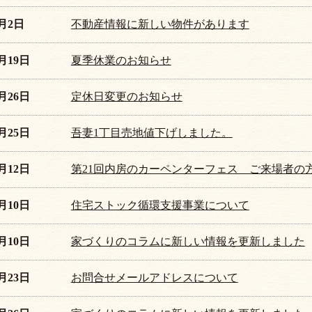
8月2日
不動産情報に新しい物件があります
7月19日
夏季休業のお知らせ
8月26日
定休日変更のお知らせ
2月25日
吾妻1丁目売地値下げしました。
7月12日
第21回内房のカーペンターフェス ご来場者の
1月10日
住宅ストック循環支援事業について
5月10日
家づくりのコラムに新しい情報を更新しました
2月23日
お問合せメールアドレスについて