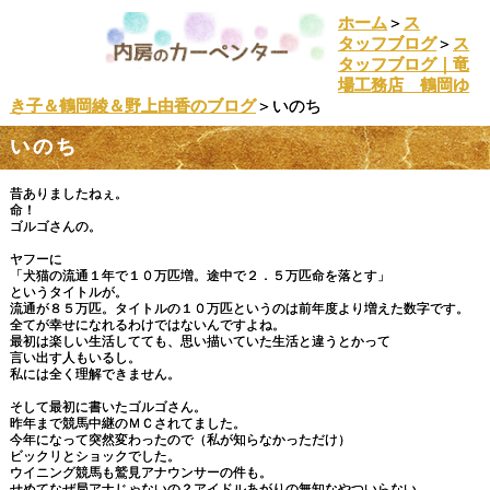
ホーム
＞
ス
タッフブログ
＞
ス
タッフブログ｜竜
場工務店 鶴岡ゆ
き子＆鶴岡綾＆野上由香のブログ
＞いのち
いのち
昔ありましたねぇ。
命！
ゴルゴさんの。
ヤフーに
「犬猫の流通１年で１０万匹増。途中で２．５万匹命を落とす」
というタイトルが。
流通が８５万匹。タイトルの１０万匹というのは前年度より増えた数字です。
全てが幸せになれるわけではないんですよね。
最初は楽しい生活してても、思い描いていた生活と違うとかって
言い出す人もいるし。
私には全く理解できません。
そして最初に書いたゴルゴさん。
昨年まで競馬中継のＭＣされてました。
今年になって突然変わったので（私が知らなかっただけ）
ビックリとショックでした。
ウイニング競馬も鷲見アナウンサーの件も。
せめてなぜ局アナじゃないの？アイドルあがりの無知なやついらない。