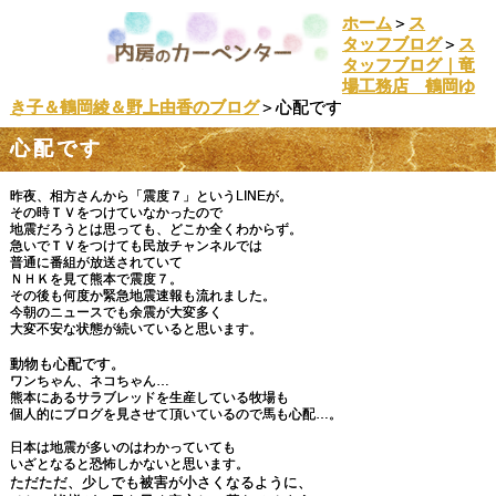
ホーム
＞
ス
タッフブログ
＞
ス
タッフブログ｜竜
場工務店 鶴岡ゆ
き子＆鶴岡綾＆野上由香のブログ
＞心配です
心配です
昨夜、相方さんから「震度７」というLINEが。
その時ＴＶをつけていなかったので
地震だろうとは思っても、どこか全くわからず。
急いでＴＶをつけても民放チャンネルでは
普通に番組が放送されていて
ＮＨＫを見て熊本で震度７。
その後も何度か緊急地震速報も流れました。
今朝のニュースでも余震が大変多く
大変不安な状態が続いていると思います。
動物も心配です。
ワンちゃん、ネコちゃん…
熊本にあるサラブレッドを生産している牧場も
個人的にブログを見させて頂いているので馬も心配…。
日本は地震が多いのはわかっていても
いざとなると恐怖しかないと思います。
ただただ、少しでも被害が小さくなるように、