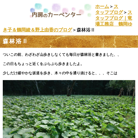
ホーム
＞
ス
タッフブログ
＞
ス
タッフブログ｜竜
場工務店 鶴岡ゆ
き子＆鶴岡綾＆野上由香のブログ
＞森林浴Ⅱ
森林浴Ⅱ
ついこの前、わざわざ山歩きしなくても毎日が森林浴と書きました、、
この日もちょっと近くをぶらぶら歩きましたよ。
少しだけ緩やかな坂道を歩き、木々の中を通り抜けると、、、そこは