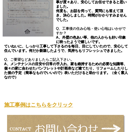
事が度々あり、安心してお任せできると思い
ました。
何度も、お話を伺って、質問にも答えて頂
き、決心しました。時間がかかりすみません
でした。
Q、工事後の住み心地・使い心地はいかがで
すか？
A、外壁の色あい等、他の人からも好い印象
に映ったようで嬉しいです。
ていねいに、しっかり工事して下さるのを毎日、目にしていたので、安心して
住んでいます。何だか新築したようで、気持ちもリフレッシュできました。
Q、ご要望などありましたらご記入下さい。
A、メンテナンスの目安や日常の手入れ、家を維持するための必要な知識等、
個々の家に合わせたパンフレットや計画表など建てたり、リフォームしたりし
た後の予定（簡単なものでいいので）表いただけると助かります。（全く素人
なので）
施工事例はこちらをクリック