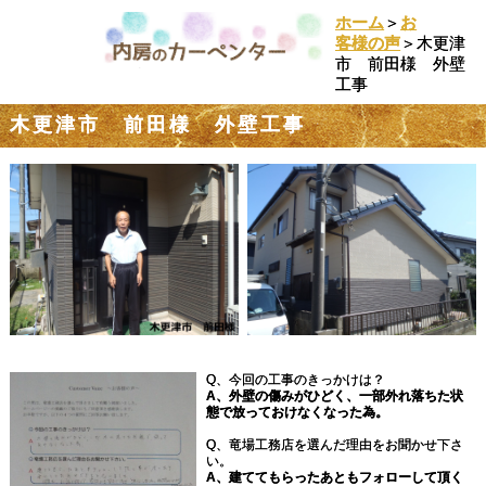
ホーム
＞
お
客様の声
＞木更津
市 前田様 外壁
工事
木更津市 前田様 外壁工事
Q、今回の工事のきっかけは？
A、外壁の傷みがひどく、一部外れ落ちた状
態で放っておけなくなった為。
Q、竜場工務店を選んだ理由をお聞かせ下さ
い。
A、建ててもらったあともフォローして頂く