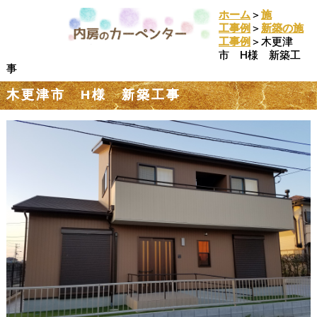
ホーム
＞
施
工事例
＞
新築の施
工事例
＞木更津
市 H様 新築工
事
木更津市 H様 新築工事