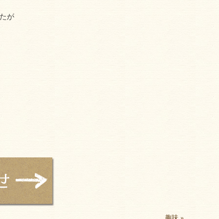
たが
趣味
»