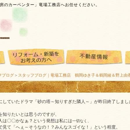
房のカーペンター」竜場工務店へお任せください。
フブログ
＞
スタッフブログ｜竜場工務店 鶴岡ゆき子＆鶴岡綾＆野上由
にしていたドラマ「砂の塔～知りすぎた隣人～」が昨日終了しまし
を知りたいとは思うのですが、
人は〇〇かなぁ？という発想は私には
一切なく、
で見て「へぇ～そうなの！？みんなスゴイな！」という程度。