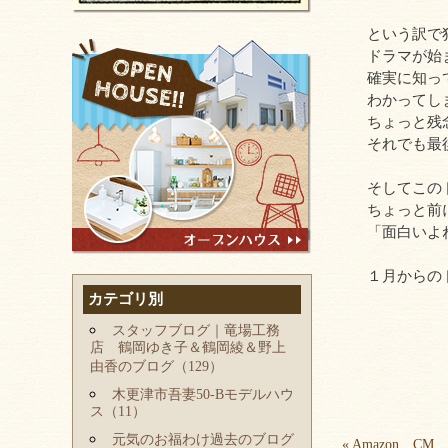
という訳で
ドラマが始
確実に知っ
わかってし
ちょっと残
それでも最
そしてこの
ちょっと前
「面白いよ
１月からの
カテゴリ別
スタッフブログ｜竜場工務
店 鶴岡ゆき子＆鶴岡綾＆野上
由香のブログ（129）
木更津市吾妻50-Bモデルハウ
ス（11）
元気のお福わけ過去のブログ
«
Amazon CM